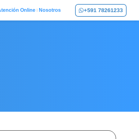
+591 78261233
tención Online
Nosotros